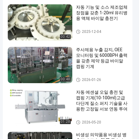
자동 기능 및 소스 제조업체
장점을 갖춘 1-20ml 유리병
용 액체 바이알 충전기
플라스크 충전 기계
2025-12-04
00:42
주사제용 누출 감지, OEE
모니터링 및 6000BPH 출력
을 갖춘 제약 등급 바이알
캡핑 기계
의약품 용 용 용기 충전 기계
00:48
2026-01-26
자동 에센셜 오일 충전 및
캡핑 기계(10-100ml)고급
다단계 질소 퍼지 기술을 사
용한 고정밀 서보 연동 투여
플라스크 충전 기계
01:28
2026-05-20
비생성 의약품용 비생성 병