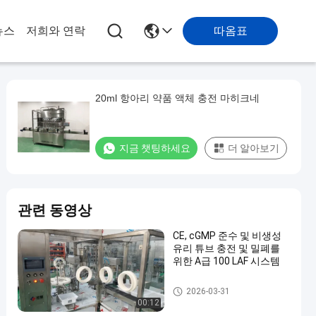
따옴표
뉴스
저희와 연락
20ml 항아리 약품 액체 충전 마히크네
지금 챗팅하세요
더 알아보기
관련 동영상
CE, cGMP 준수 및 비생성
유리 튜브 충전 및 밀폐를
위한 A급 100 LAF 시스템
의약품 용 용 용기 충전 기계
2026-03-31
00:12