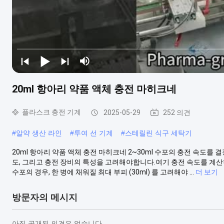
20ml 항아리 약품 액체 충전 마히크네
플라스크 충전 기계
2025-05-29
252 의견
#
알약 생산 라인
#
투여 선 기계
#
스테릴린 식구 세탁기
20ml 항아리 약품 액체 충전 마히크네 2~30ml 수포의 충전 속도를
도, 그리고 충전 장비의 특성을 고려해야합니다.여기 충전 속도를 계산하는
수포의 경우, 한 병에 채워질 최대 부피 (30ml) 를 고려해야 ...
더 보기
방문자의 메시지
아직 공개된 의견은 없습니다.