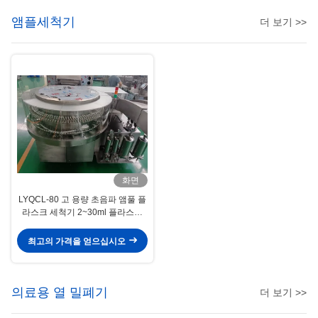
앰플세척기
더 보기 >>
화면
LYQCL-80 고 용량 초음파 앰풀 플
라스크 세척기 2~30ml 플라스크
16000 BPH 성능 고급 cGMP 준수
최고의 가격을 얻으십시오
의료용 열 밀폐기
더 보기 >>