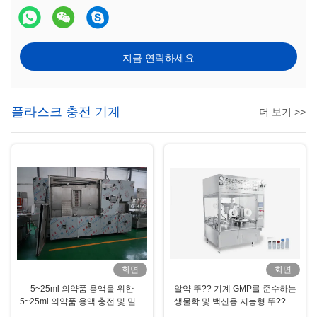
지금 연락하세요
플라스크 충전 기계
더 보기 >>
화면
화면
5~25ml 의약품 용액을 위한
알약 뚜?? 기계 GMP를 준수하는
5~25ml 의약품 용액 충전 및 밀폐
생물학 및 백신용 지능형 뚜?? 고
마신, 세탁, 살균, 충전 및 밀폐,
톱치 정확성