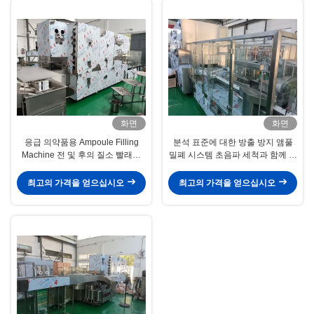
화면
화면
응급 의약품용 Ampoule Filling
분석 표준에 대한 방출 방지 앰풀
Machine 전 및 후의 질소 빨래와
밀폐 시스템 초음파 세척과 함께 높
함께 GMP 표준과 함께 가장 인기
은 정밀 cGMP 표준
있는 고급 세탁 시스템
최고의 가격을 얻으십시오
최고의 가격을 얻으십시오